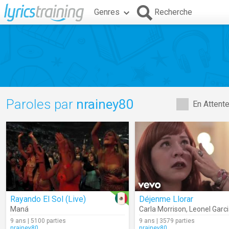
Genres
Recherche
Paroles par
nrainey80
En Attent
Rayando El Sol (Live)
Déjenme Llorar
Maná
Carla Morrison
,
Leonel Garc
9 ans | 5100 parties
9 ans | 3579 parties
nrainey80
nrainey80