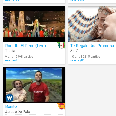
Rodolfo El Reno (Live)
Te Regalo Una Promesa
Thalía
Sie7e
9 ans | 5998 parties
10 ans | 6215 parties
nrainey80
nrainey80
Bonito
Jarabe De Palo