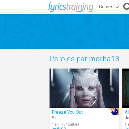
Genres
Paroles par
morha13
Freeze You Out
Sia
Ja
1 an | 764 parties
1 
morha13
mo