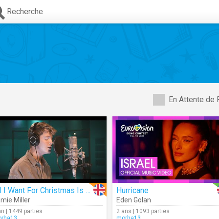
Recherche
En Attente de 
All I Want For Christmas Is You
Hurricane
mie Miller
Eden Golan
an | 1449 parties
2 ans | 1093 parties
rha13
morha13