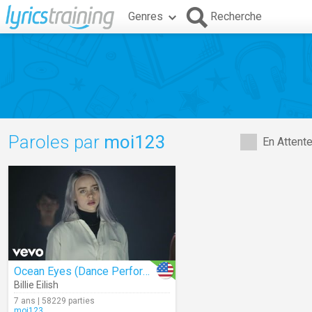
Genres
Recherche
Paroles par
moi123
En Attent
Ocean Eyes (Dance Performance)
Billie Eilish
7 ans | 58229 parties
moi123