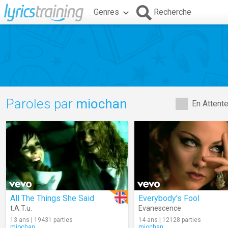
Genres
Recherche
Paroles par
miochan
En Attent
All The Things She Said
Everybody's Fool
t.A.T.u.
Evanescence
13 ans | 19431 parties
14 ans | 12128 parties
miochan
miochan