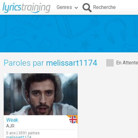
Genres
Recherche
Paroles par
melissart1174
En Attent
Weak
AJR
5 ans | 3591 parties
melissart1174