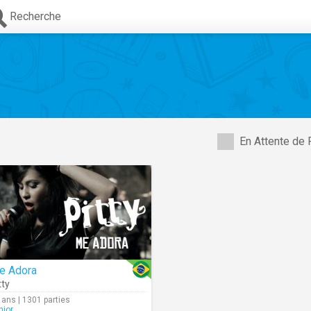
Recherche
En Attente de 
e Adora
tty
 ans | 1301 parties
nior