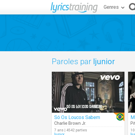
Genres
Paroles par
ljunior
Só Os Loucos Sabem
M
Charlie Brown Jr.
Pi
7 ans | 4542 parties
10
ljunior
lju