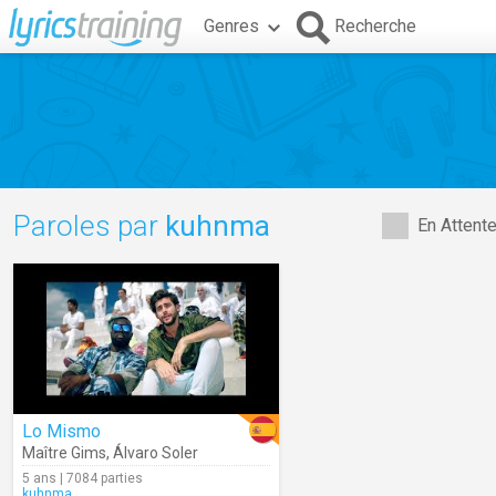
Genres
Recherche
Paroles par
kuhnma
En Attent
Lo Mismo
Maître Gims
,
Álvaro Soler
5 ans | 7084 parties
kuhnma