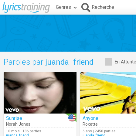
Genres
Recherche
Paroles par
juanda_friend
En Attent
Sunrise
Anyone
Norah Jones
Roxette
10 mois | 186 parties
6 ans | 2450 parties
juanda_friend
juanda_friend