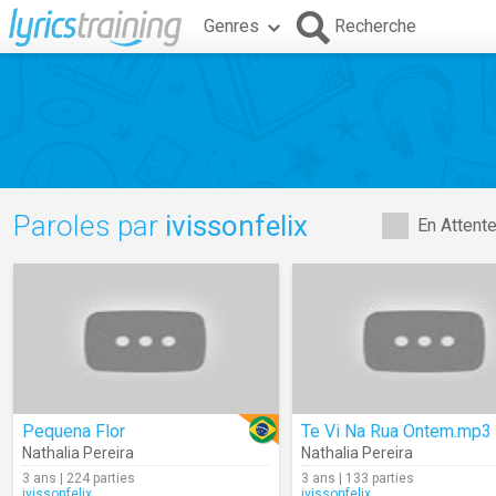
Genres
Recherche
Paroles par
ivissonfelix
En Attent
Pequena Flor
​Te Vi Na Rua Ontem.mp3
Nathalia Pereira
Nathalia Pereira
3 ans | 224 parties
3 ans | 133 parties
ivissonfelix
ivissonfelix