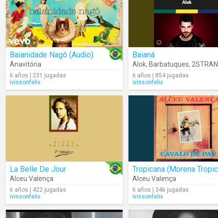
Baianidade Nagô (Audio)
Baianá
Anavitória
Alok
,
Barbatuques
,
2STRAN
6 años | 231 jugadas
6 años | 854 jugadas
ivissonfelix
ivissonfelix
La Belle De Jour
Alceu Valença
Alceu Valença
6 años | 422 jugadas
6 años | 346 jugadas
ivissonfelix
ivissonfelix