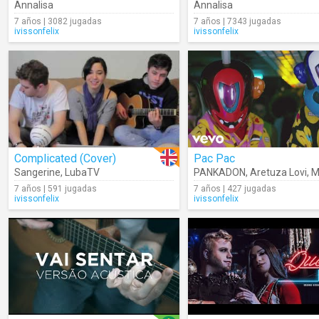
Annalisa
Annalisa
7 años | 3082 jugadas
7 años | 7343 jugadas
ivissonfelix
ivissonfelix
Complicated (Cover)
Pac Pac
Sangerine
,
LubaTV
PANKADON
,
Aretuza Lovi
,
M
7 años | 591 jugadas
7 años | 427 jugadas
ivissonfelix
ivissonfelix