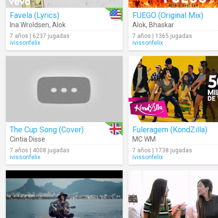
Favela (Lyrics)
FUEGO (Original Mix)
Ina Wroldsen
,
Alok
Alok
,
Bhaskar
7 años | 6237 jugadas
7 años | 1365 jugadas
ivissonfelix
ivissonfelix
The Cup Song (Cover)
Fuleragem (KondZilla)
Cintia Disse
MC WM
7 años | 4008 jugadas
7 años | 1738 jugadas
ivissonfelix
ivissonfelix