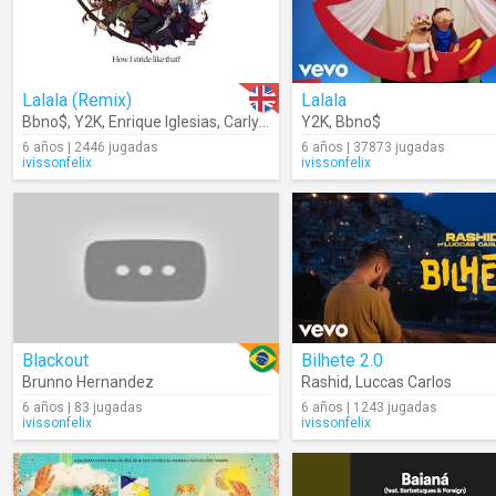
Lalala (Remix)
Lalala
Bbno$
,
Y2K
,
Enrique Iglesias
,
Carly Rae Jepsen
Y2K
,
Bbno$
6 años | 2446 jugadas
6 años | 37873 jugadas
ivissonfelix
ivissonfelix
Blackout
Bilhete 2.0
Brunno Hernandez
Rashid
,
Luccas Carlos
6 años | 83 jugadas
6 años | 1243 jugadas
ivissonfelix
ivissonfelix