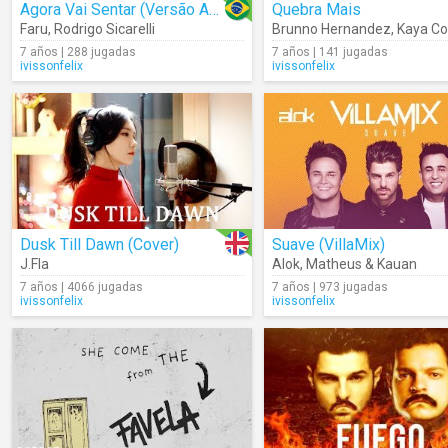
Agora Vai Sentar (Versão Acústica)
Quebra Mais
Faru
,
Rodrigo Sicarelli
Brunno Hernandez
,
Kaya C
7 años | 288 jugadas
7 años | 141 jugadas
ivissonfelix
ivissonfelix
Dusk Till Dawn (Cover)
Suave (VillaMix)
J.Fla
Alok
,
Matheus & Kauan
7 años | 4066 jugadas
7 años | 973 jugadas
ivissonfelix
ivissonfelix