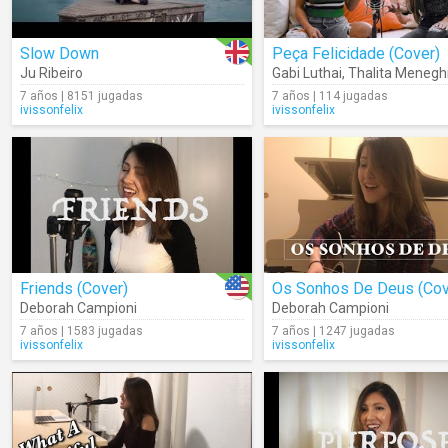
Slow Down
Peça Felicidade (Cover)
Ju Ribeiro
Gabi Luthai
,
Thalita Meneg
7 años | 8151 jugadas
7 años | 114 jugadas
ivissonfelix
ivissonfelix
Friends (Cover)
Os Sonhos De Deus (Cov
Deborah Campioni
Deborah Campioni
7 años | 1583 jugadas
7 años | 1247 jugadas
ivissonfelix
ivissonfelix