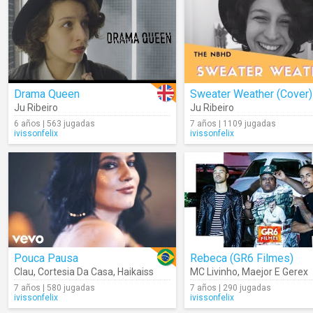
Drama Queen
Sweater Weather (Cover)
Ju Ribeiro
Ju Ribeiro
6 años | 563 jugadas
7 años | 1109 jugadas
ivissonfelix
ivissonfelix
Pouca Pausa
Rebeca (GR6 Filmes)
Clau
,
Cortesia Da Casa
,
Haikaiss
MC Livinho
,
Maejor E Gerex
7 años | 580 jugadas
7 años | 290 jugadas
ivissonfelix
ivissonfelix