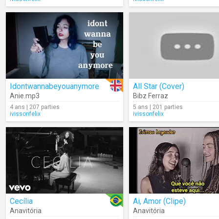
Idontwannabeyouanymore
All Star (Cover)
Anie.mp3
Bibz Ferraz
4 ans | 207 parties
5 ans | 201 parties
ivissonfelix
ivissonfelix
Cecília
Ai, Amor (Clipe)
Anavitória
Anavitória