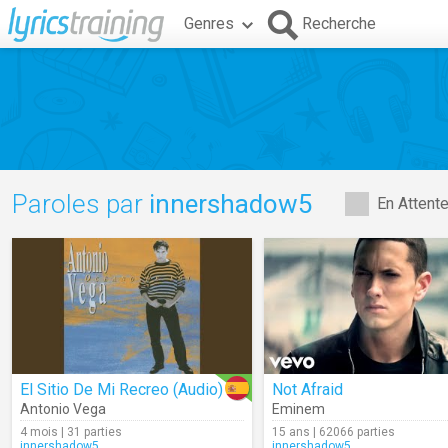
Genres
Recherche
Paroles par
innershadow5
En Attent
El Sitio De Mi Recreo (Audio)
Not Afraid
Antonio Vega
Eminem
4 mois | 31 parties
15 ans | 62066 parties
innershadow5
innershadow5