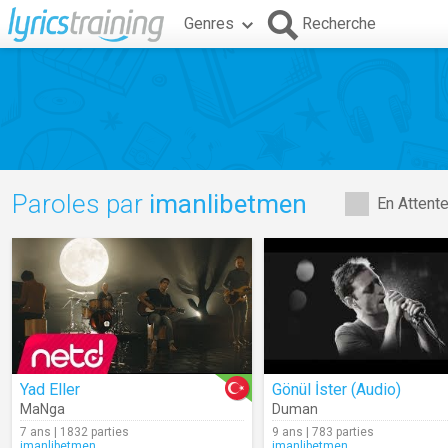
Genres
Recherche
Paroles par
imanlibetmen
En Attent
Yad Eller
Gönül İster (Audio)
MaNga
Duman
7 ans | 1832 parties
9 ans | 783 parties
imanlibetmen
imanlibetmen