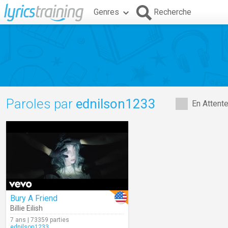
Genres
Recherche
Paroles par
ednilson1233
En Attent
Bury A Friend
Billie Eilish
7 ans | 73359 parties
ednilson1233