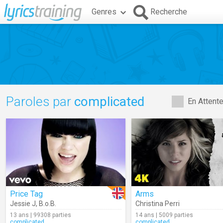
Genres
Recherche
Paroles par
complicated
En Attent
Price Tag
Arms
Jessie J
,
B.o.B.
Christina Perri
13 ans | 99308 parties
14 ans | 5009 parties
complicated
complicated