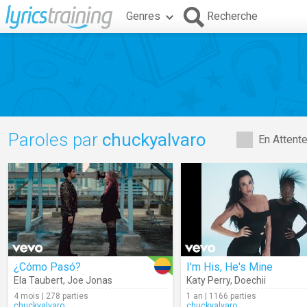
Genres
Recherche
Paroles par
chuckyalvaro
En Attent
¿Cómo Pasó?
I'm His, He's Mine
Ela Taubert
,
Joe Jonas
Katy Perry
,
Doechii
4 mois | 278 parties
1 an | 1166 parties
chuckyalvaro
chuckyalvaro