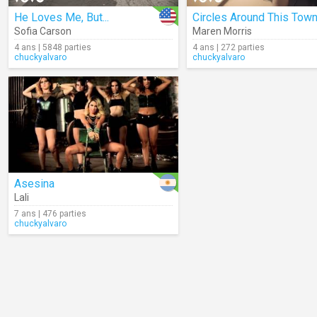
He Loves Me, But...
Circles Around This Tow
Sofia Carson
Maren Morris
4 ans | 5848 parties
4 ans | 272 parties
chuckyalvaro
chuckyalvaro
Asesina
Lali
7 ans | 476 parties
chuckyalvaro