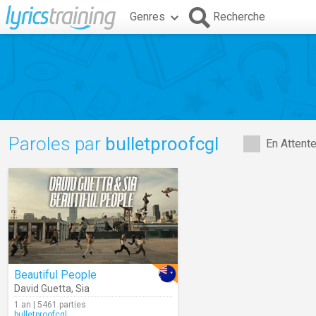
Genres
Recherche
Paroles par
bulletproofcgl
En Attent
Beautiful People
David Guetta
,
Sia
1 an | 5461 parties
bulletproofcgl