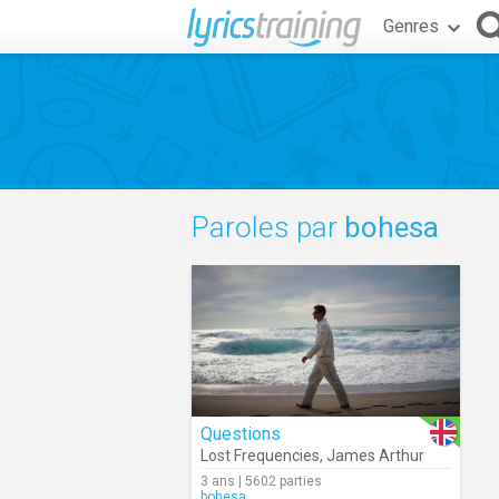
Genres
Paroles par
bohesa
Questions
Lost Frequencies
,
James Arthur
3 ans | 5602 parties
bohesa