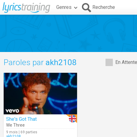
Genres
Recherche
Paroles par
akh2108
En Attent
She's Got That
We Three
9 mois | 69 parties
akh2108