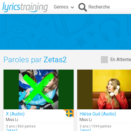
Genres
Recherche
Paroles par
Zetas2
En Attent
X (Audio)
Hälsa Gud (Audio)
Miss Li
Miss Li
3 ans | 860 parties
3 ans | 1094 parties
Zetas2
Zetas2