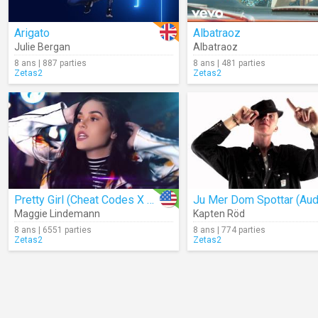
Arigato
Albatraoz
Julie Bergan
Albatraoz
8 ans | 887 parties
8 ans | 481 parties
Zetas2
Zetas2
Pretty Girl (Cheat Codes X CADE Remix)
Ju Mer Dom Spottar (Aud
Maggie Lindemann
Kapten Röd
8 ans | 6551 parties
8 ans | 774 parties
Zetas2
Zetas2