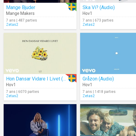
Mange Bjuder
Ska Vi? (Audio)
Mange Makers
Hov1
7 ans | 487 parties
7 ans | 673 parties
Zetas2
Zetas2
Hon Dansar Vidare I Livet (Audio)
Gråzon (Audio)
Hov1
Hov1
7 ans | 6070 parties
7 ans | 1418 parties
Zetas2
Zetas2