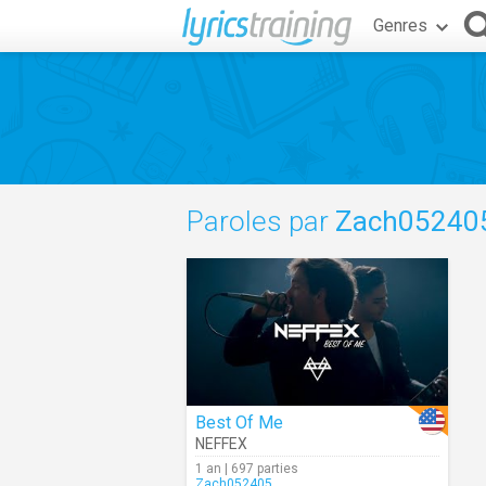
Genres
Paroles par
Zach05240
Best Of Me
NEFFEX
1 an | 697 parties
Zach052405