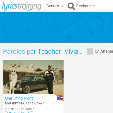
Genres
Recherche
Paroles par
Teacher_Vivian_K12
En Attent
One Thing Right
Marshmello
,
Kane Brown
2 mois | 2952 parties
Teacher_Vivian_K12