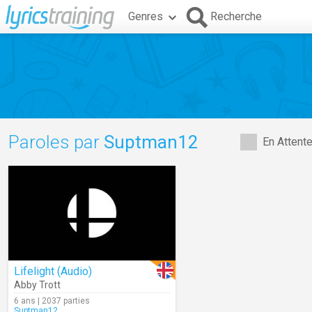
Genres
Recherche
Paroles par
Suptman12
En Attent
Lifelight (Audio)
Abby Trott
6 ans | 2037 parties
Suptman12