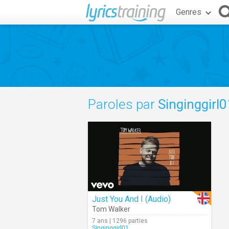
Genres
Paroles par
Singinggirl0
Just You And I (Audio)
Tom Walker
7 ans | 1296 parties
Singinggirl01