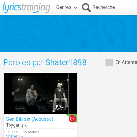
Genres
Recherche
Paroles par
Shater1898
En Attent
Sen Bilirsin (Acoustic)
Toygar Işıklı
10 ans | 985 parties
Shater1898