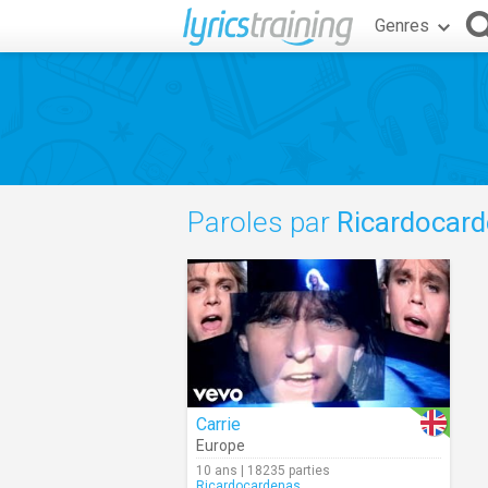
Genres
Paroles par
Ricardocar
Carrie
Europe
10 ans | 18235 parties
Ricardocardenas