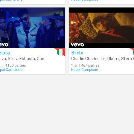
elosa
Bimbi
iva
,
Sfera Ebbasta
,
Guè
Charlie Charles
,
Izi
,
Rkomi
,
Sfera Ebbas
an | 1150 parties
1 an | 467 parties
poliCampione
NapoliCampione