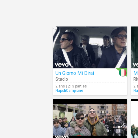
Un Giorno Mi Dirai
M
Stadio
R
2 ans | 213 parties
2 
NapoliCampione
Na