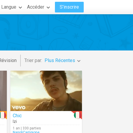
Langue
Accéder
S'inscrire
Révision
Trier par:
Plus Récentes
Chic
Izi
1 an | 330 parties
NapoliCampione