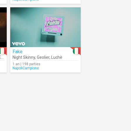
Fake
ta
Night Skinny
,
Tedua
,
Ghali
,
Geolier
,
Luchè
1 an | 198 parties
NapoliCampione