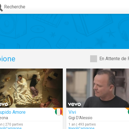
Recherche
ione
En Attente de 
tupido Amore
Vivi
elle
ecna
Gigi D'Alessio
an | 270 parties
1 an | 493 parties
poliCampione
NapoliCampione