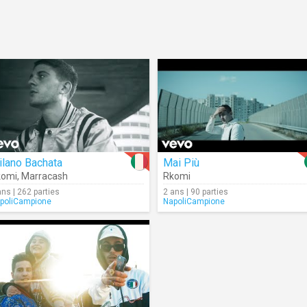
ilano Bachata
Mai Più
komi
,
Marracash
Rkomi
ans | 262 parties
2 ans | 90 parties
poliCampione
NapoliCampione