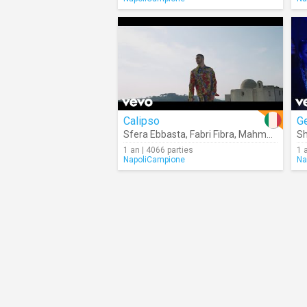
Calipso
G
Sfera Ebbasta
,
Fabri Fibra
,
Mahmood
Sh
1 an | 4066 parties
1 
NapoliCampione
Na