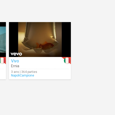
Vivo
Ernia
3 ans | 364 parties
NapoliCampione