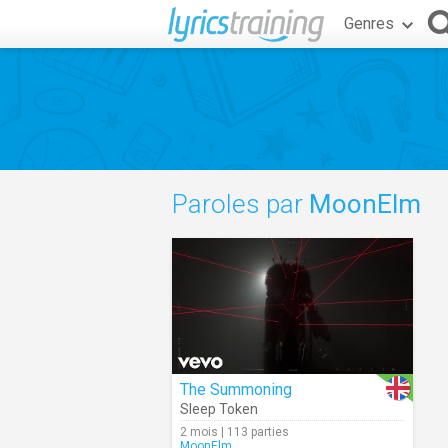
Genres
Paroles par
MoonElm
The Summoning
Sleep Token
2 mois | 113 parties
MoonElm