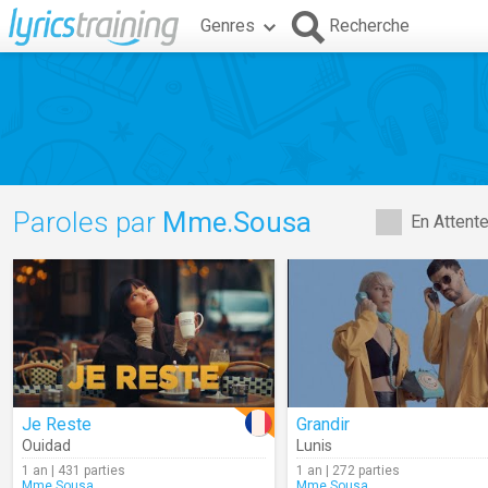
Genres
Recherche
Paroles par
Mme.Sousa
En Attent
Je Reste
Grandir
Ouidad
Lunis
1 an | 431 parties
1 an | 272 parties
Mme.Sousa
Mme.Sousa