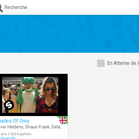
Recherche
En Attente de 
hades Of Grey
iver Heldens
,
Shaun Frank
,
Delaney Jane
 ans | 3664 parties
ckaela99