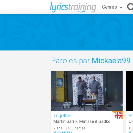
Genres
Paroles par
Mickaela99
Together
S
Martin Garrix
,
Matisse & Sadko
Ol
7 ans | 3463 parties
10
Mickaela99
Mi