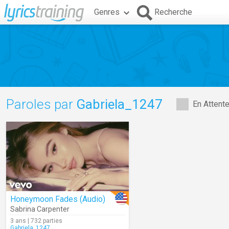
Genres
Recherche
Paroles par
Gabriela_1247
En Attent
Honeymoon Fades (Audio)
Sabrina Carpenter
3 ans | 732 parties
Gabriela_1247