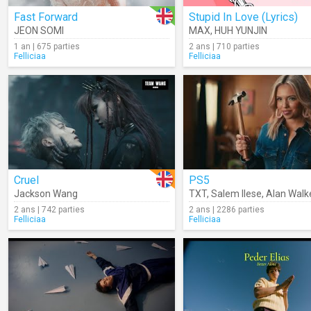
Fast Forward
Stupid In Love (Lyrics)
JEON SOMI
MAX
,
HUH YUNJIN
1 an | 675 parties
2 ans | 710 parties
Felliciaa
Felliciaa
Cruel
PS5
Jackson Wang
TXT
,
Salem Ilese
,
Alan Walk
2 ans | 742 parties
2 ans | 2286 parties
Felliciaa
Felliciaa