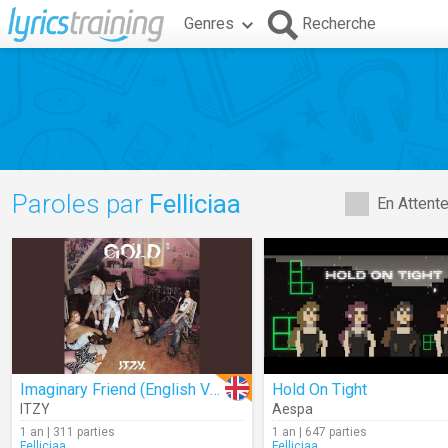
Genres
Recherche
Paroles par
Felliciaa
En Attent
Imaginary Friend (English Ver.) (Audio)
Hold On Tight
ITZY
Aespa
1 an | 311 parties
1 an | 647 parties
Felliciaa
Felliciaa