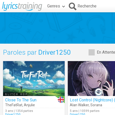
Genres
Recherche
Paroles par
Driver1250
En Attent
Close To The Sun
TheFatRat
,
Anjulie
Alan Walker
,
Sorana
3 ans | 1354 parties
5 ans | 10599 parties
Driver1250
Driver1250