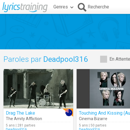
Genres
Recherche
Paroles par
Deadpool316
En Attent
Drag The Lake
Touching And Kissing (Au
The Amity Affliction
Cinema Bizarre
5 ans | 281 parties
5 ans | 50 parties
Deadpool316
Deadpool316