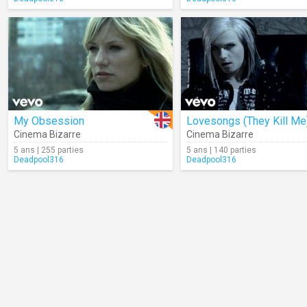
My Obsession
Lovesongs (They Kill Me
Cinema Bizarre
Cinema Bizarre
5 ans | 255 parties
5 ans | 140 parties
Deadpool316
Deadpool316