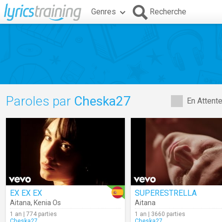
Genres
Recherche
Paroles par
Cheska27
En Attent
EX EX EX
SUPERESTRELLA
Aitana
,
Kenia Os
Aitana
1 an | 774 parties
1 an | 3660 parties
Cheska27
Cheska27