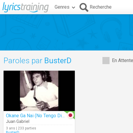
Genres
Recherche
Paroles par
BusterD
En Attent
Okane Ga Nai (No Tengo Dinero)
Juan Gabriel
3 ans | 233 parties
BusterD