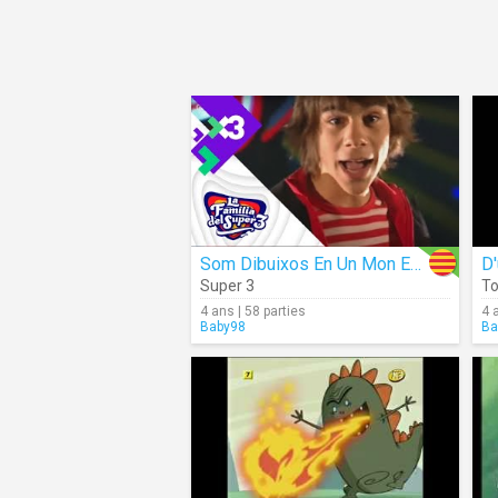
Som Dibuixos En Un Mon Estrany
Super 3
T
4 ans | 58 parties
4 
Baby98
Ba