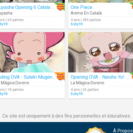
Inuyasha Opening 6 Catala Angelus
One Piece
uyasha
Anime En Català
ans | 63 parties
4 ans | 455 parties
by98
Baby98
Ending OVA - Suteki Mugendai | Català
Opening OVA - Naisho Yo! Oja Majo
 Màgica Doremi
La Màgica Doremi
ans | 18 parties
4 ans | 26 parties
by98
Baby98
Ce site est uniquement à des fins personnelles et éducatives.
À Propos