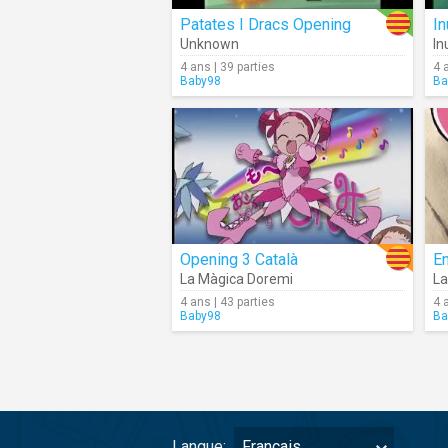
Patates I Dracs Opening
Unknown
In
4 ans | 39 parties
4 
Baby98
Ba
Opening 3 Català
La Màgica Doremi
La
4 ans | 43 parties
4 
Baby98
Ba
Langue:
Français