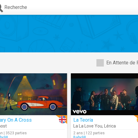
Recherche
En Attente de 
ary On A Cross
La Teoría
ost
La La Love You
,
Lérica
an | 3523 parties
2 ans | 122 parties
by98
Baby98