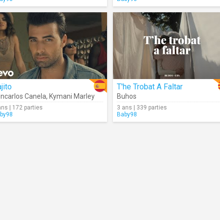
jito
T'he Trobat A Faltar
ncarlos Canela
,
Kymani Marley
Buhos
ans | 172 parties
3 ans | 339 parties
by98
Baby98