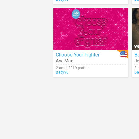
Choose Your Fighter
Ba
Ava Max
Je
2 ans | 2919 parties
3 
Baby98
Ba