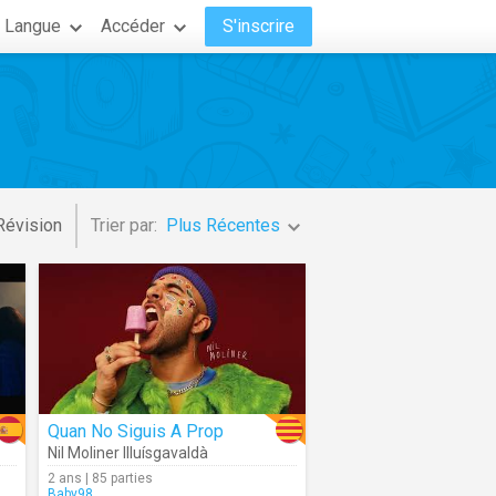
Langue
Accéder
S'inscrire
Révision
Trier par:
Plus Récentes
Quan No Siguis A Prop
Nil Moliner Illuísgavaldà
2 ans | 85 parties
Baby98