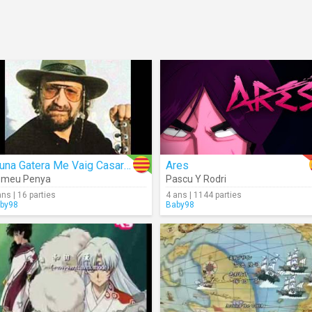
D'una Gatera Me Vaig Casar (Mallorqui)
Ares
omeu Penya
Pascu Y Rodri
ans | 16 parties
4 ans | 1144 parties
by98
Baby98