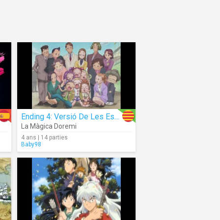
Ending 4: Versió De Les Espantabruixes
La Màgica Doremi
4 ans | 14 parties
Baby98