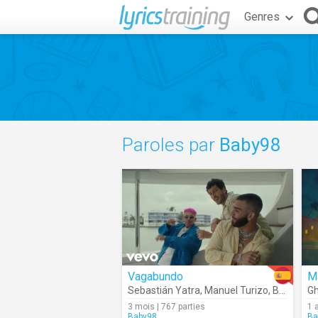
Genres
Paroles par
Baby98
Vagabundo
M
Sebastián Yatra
,
Manuel Turizo
,
Beéle
Gh
3 mois | 767 parties
1 
Baby98
Ba