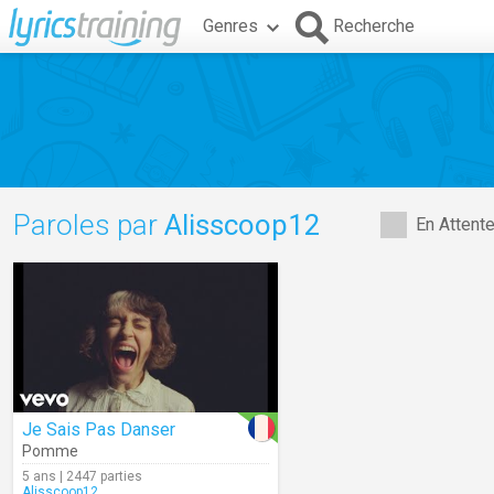
Genres
Recherche
Paroles par
Alisscoop12
En Attent
Je Sais Pas Danser
Pomme
5 ans | 2447 parties
Alisscoop12