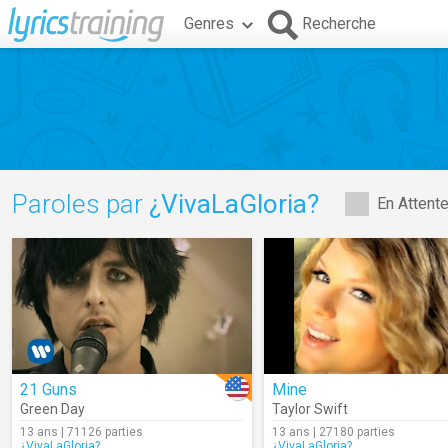
Genres
Recherche
Paroles par
¿VivaLaGloria?
En Attent
21 Guns
Mine
Green Day
Taylor Swift
13 ans | 71126 parties
13 ans | 27180 parties
¿VivaLaGloria?
¿VivaLaGloria?