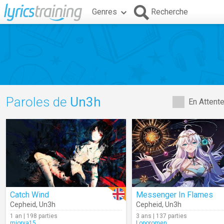
Genres
Recherche
Paroles de
Un3h
En Attent
Catch Wind
Messenger In Flames
Cepheid
,
Un3h
Cepheid
,
Un3h
1 an | 198 parties
3 ans | 137 parties
miorya15
Loporomen