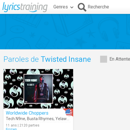
Genres
Recherche
Paroles de
Twisted Insane
En Attent
Worldwide Choppers
Tech N9ne
,
Busta Rhymes
,
Yelawolf
,
Twista
,
U$O
,
Ceza
,
D-Loc
,
J.L.
,
11 ans | 2120 parties
Frozen