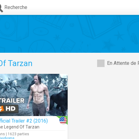
Recherche
Of Tarzan
En Attente de 
ficial Trailer #2 (2016)
e Legend Of Tarzan
ans | 1623 parties
rixidioms