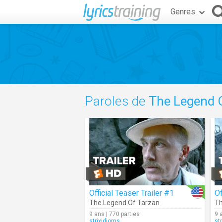
Genres
Paroles de
The Legend 
Official Teaser Trailer #1
Of
The Legend Of Tarzan
Th
9 ans | 770 parties
9 
strixidioms
st