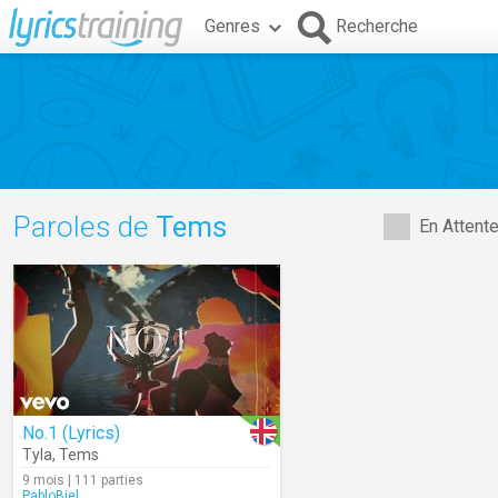
Genres
Recherche
Paroles de
Tems
En Attent
No.1 (Lyrics)
Tyla
,
Tems
9 mois | 111 parties
PabloBiel