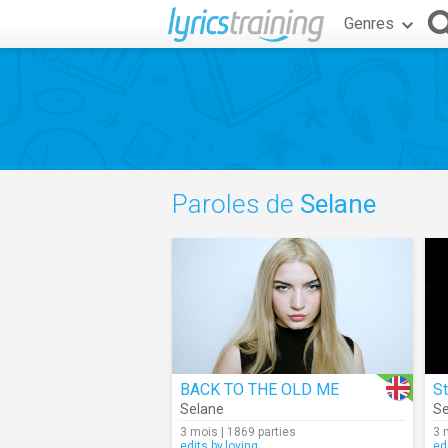
Genres
Paroles de
Selane
BACK TO THE OLD ME
St
Selane
Se
3 mois | 1869 parties
3 
edits.by.loving
ed