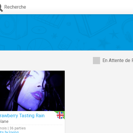
Recherche
En Attente de 
rawberry Tasting Rain
lane
mois | 36 parties
its.by.loving