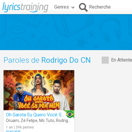
Genres
Recherche
Paroles de
Rodrigo Do CN
En Attent
Oh Garota Eu Quero Você Só Pra Mim
Oruam
,
Zé Felipe
,
Mc Tuto
,
Rodrigo Do CN
1 an | 396 parties
marcelat