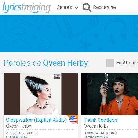
Genres
Recherche
Paroles de
Qveen Herby
En Attent
Sleepwalker (Explicit Audio)
Thank Goddess
Qveen Herby
Qveen Herby
3 ans | 137 parties
3 ans | 4141 parties
Bisbee_Blue
luizricardo_96