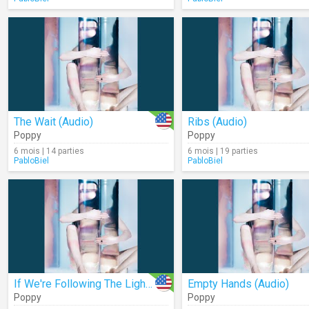
The Wait (Audio)
Ribs (Audio)
Poppy
Poppy
6 mois | 14 parties
6 mois | 19 parties
PabloBiel
PabloBiel
If We're Following The Light (Audio)
Empty Hands (Audio)
Poppy
Poppy