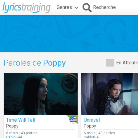
Genres
Recherche
Paroles de
Poppy
En Attent
Time Will Tell
Unravel
Poppy
Poppy
6 mois | 43 parties
6 mois | 43 parties
PabloBiel
PabloBiel