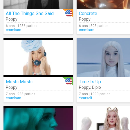
All The Things She Said
Concrete
Poppy
Poppy
6 ans | 1256 parties
6 ans | 505 parties
cmmbarn
cmmbarn
Moshi Moshi
Time Is Up
Poppy
Poppy
,
Diplo
7 ans | 938 parties
7 ans | 1009 parties
cmmbarn
Yourself