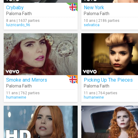
Crybaby
New York
Paloma Faith
Paloma Faith
8 ans | 1637 parties
10 ans | 2186 parties
luizricardo_96
selvatica
Smoke and Mirrors
Picking Up The Pieces
Paloma Faith
Paloma Faith
11 ans | 762 parties
11 ans | 764 parties
humanwine
humanwine