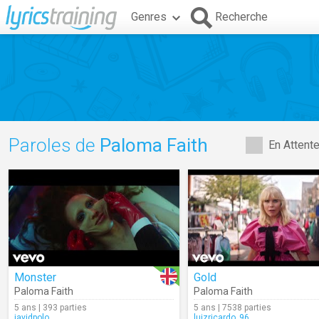
Genres
Recherche
Paroles de
Paloma Faith
En Attent
Monster
Gold
Paloma Faith
Paloma Faith
5 ans | 393 parties
5 ans | 7538 parties
javidpolo
luizricardo_96