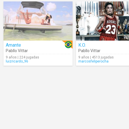
Amante
K.O.
Pabllo Vittar
Pabllo Vittar
9 años | 224 jugadas
9 años | 4513 jugadas
luizricardo_96
marcosfeliperocha