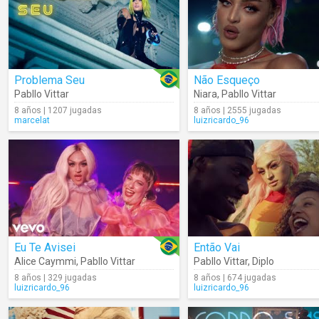
Problema Seu
Não Esqueço
Pabllo Vittar
Niara
,
Pabllo Vittar
8 años | 1207 jugadas
8 años | 2555 jugadas
marcelat
luizricardo_96
Eu Te Avisei
Então Vai
Alice Caymmi
,
Pabllo Vittar
Pabllo Vittar
,
Diplo
8 años | 329 jugadas
8 años | 674 jugadas
luizricardo_96
luizricardo_96