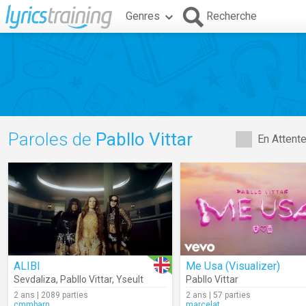
Genres
Recherche
Paroles de
Pabllo Vittar
En Attent
ALIBI
Me Usa (Visualizer)
Sevdaliza
,
Pabllo Vittar
,
Yseult
Pabllo Vittar
2 ans | 2089 parties
2 ans | 57 parties
cmmbarn
marcelat