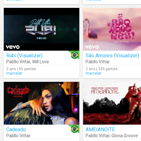
Rubi (Visualizer)
São Amores (Visualizer)
Pabllo Vittar
,
Will Love
Pabllo Vittar
2 ans | 56 parties
2 ans | 335 parties
marcelat
marcelat
Cadeado
AMEIANOITE
Pabllo Vittar
Pabllo Vittar
,
Gloria Groove