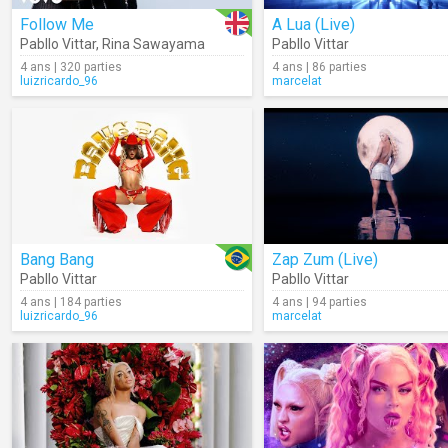
Follow Me
A Lua (Live)
Pabllo Vittar
,
Rina Sawayama
Pabllo Vittar
4 ans | 320 parties
4 ans | 86 parties
luizricardo_96
marcelat
Bang Bang
Zap Zum (Live)
Pabllo Vittar
Pabllo Vittar
4 ans | 184 parties
4 ans | 94 parties
luizricardo_96
marcelat