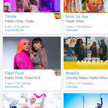
Tímida
Amor De Que
Pabllo Vittar
,
Thalia
Pabllo Vittar
6 ans | 912 parties
6 ans | 1224 parties
luizricardo_96
marcelat
Flash Pose
AmarElo
Pabllo Vittar
,
Charli XCX
Emicida
,
Majur
,
Pabllo Vittar
7 ans | 1787 parties
7 años | 417 jugadas
luizricardo_96
marcelat