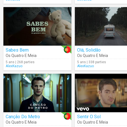
Sabes Bem
Olá, Solidão
Os Quatro E Meia
Os Quatro E Meia
5 ans | 268 parties
5 ans | 338 parties
AlexKazuo
AlexKazuo
Canção Do Metro
Sentir O Sol
Os Quatro E Meia
Os Quatro E Meia