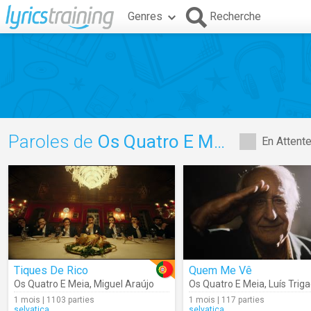
Genres
Recherche
Paroles de
Os Quatro E Meia
En Attent
Tiques De Rico
Quem Me Vê
Os Quatro E Meia
,
Miguel Araújo
Os Quatro E Meia
,
Luís Trig
1 mois | 1103 parties
1 mois | 117 parties
selvatica
selvatica