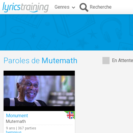
Genres
Recherche
Paroles de
Mutemath
En Attent
Monument
Mutemath
9 ans | 367 parties
hempsuq