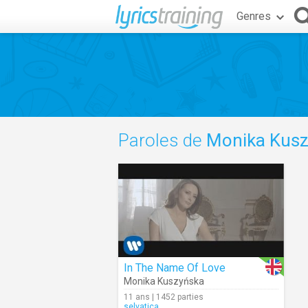
Genres
Paroles de
Monika Kusz
In The Name Of Love
Monika Kuszyńska
11 ans | 1452 parties
selvatica